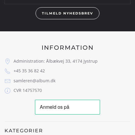
TILMELD NYHEDSBREV
INFORMATION
Administration: Ålbækvej 33, 4174 Jystrup
+45 35 36 82 42
samleren@album.dk
CVR 14757570
KATEGORIER