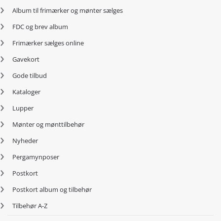
Album til frimærker og mønter sælges
FDC og brev album
Frimærker sælges online
Gavekort
Gode tilbud
Kataloger
Lupper
Mønter og mønttilbehør
Nyheder
Pergamynposer
Postkort
Postkort album og tilbehør
Tilbehør A-Z