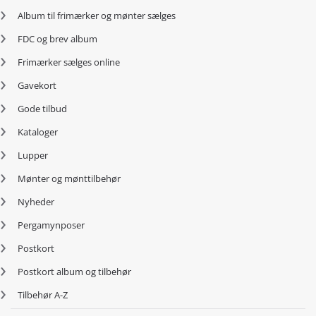
Album til frimærker og mønter sælges
FDC og brev album
Frimærker sælges online
Gavekort
Gode tilbud
Kataloger
Lupper
Mønter og mønttilbehør
Nyheder
Pergamynposer
Postkort
Postkort album og tilbehør
Tilbehør A-Z