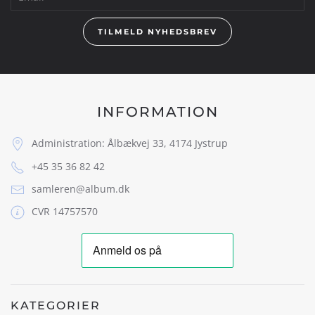
TILMELD NYHEDSBREV
INFORMATION
Administration: Ålbækvej 33, 4174 Jystrup
+45 35 36 82 42
samleren@album.dk
CVR 14757570
KATEGORIER