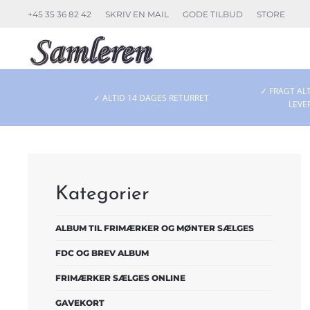
+45 35 36 82 42
SKRIV EN MAIL
GODE TILBUD
STORE
Skip to main content
✓ FRAGT ALT
✓ ALTID 14 DAGES RETURRET
LEVE
Kategorier
ALBUM TIL FRIMÆRKER OG MØNTER SÆLGES
FDC OG BREV ALBUM
FRIMÆRKER SÆLGES ONLINE
GAVEKORT