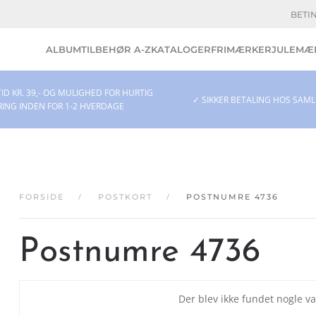
BETI
ALBUM
TILBEHØR A-Z
KATALOGER
FRIMÆRKER
JULEMÆR
ID KR. 39,- OG MULIGHED FOR HURTIG
✓ SIKKER BETALING HOS SAM
RING INDEN FOR 1-2 HVERDAGE
FORSIDE
POSTKORT
POSTNUMRE 4736
Postnumre 4736
Der blev ikke fundet nogle va