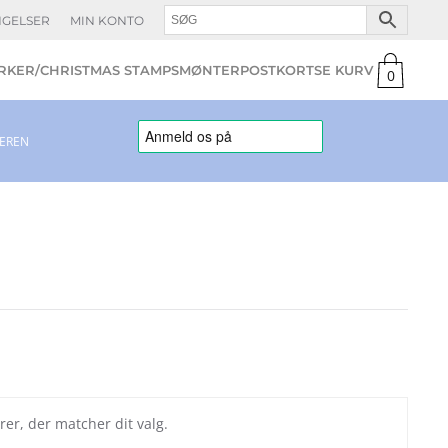
NGELSER
MIN KONTO
KER/CHRISTMAS STAMPS
MØNTER
POSTKORT
0
varer
LEREN
rer, der matcher dit valg.