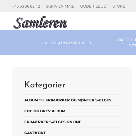
+45 35 36 82 42
SKRIV EN MAIL
GODE TILBUD
STORE
Skip to main content
✓ FRAGT ALT
✓ ALTID 14 DAGES RETURRET
LEVE
Kategorier
ALBUM TIL FRIMÆRKER OG MØNTER SÆLGES
FDC OG BREV ALBUM
FRIMÆRKER SÆLGES ONLINE
GAVEKORT