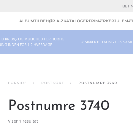
BETI
ALBUM
TILBEHØR A-Z
KATALOGER
FRIMÆRKER
JULEMÆR
ID KR. 39,- OG MULIGHED FOR HURTIG
✓ SIKKER BETALING HOS SAM
RING INDEN FOR 1-2 HVERDAGE
FORSIDE
POSTKORT
POSTNUMRE 3740
Postnumre 3740
Viser 1 resultat