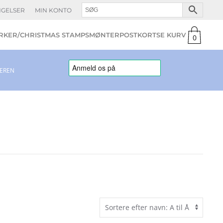
NGELSER
MIN KONTO
KER/CHRISTMAS STAMPS
MØNTER
POSTKORT
0
varer
LEREN