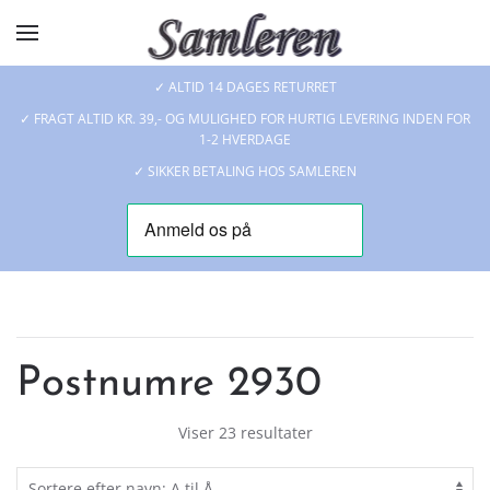
Skip to main content
✓ ALTID 14 DAGES RETURRET
✓ FRAGT ALTID KR. 39,- OG MULIGHED FOR HURTIG LEVERING INDEN FOR
1-2 HVERDAGE
✓ SIKKER BETALING HOS SAMLEREN
Postnumre 2930
Viser 23 resultater