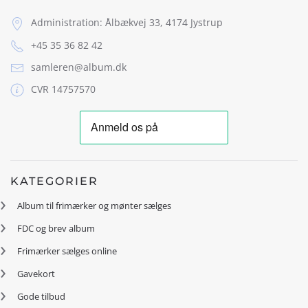
Administration: Ålbækvej 33, 4174 Jystrup
+45 35 36 82 42
samleren@album.dk
CVR 14757570
KATEGORIER
Album til frimærker og mønter sælges
FDC og brev album
Frimærker sælges online
Gavekort
Gode tilbud